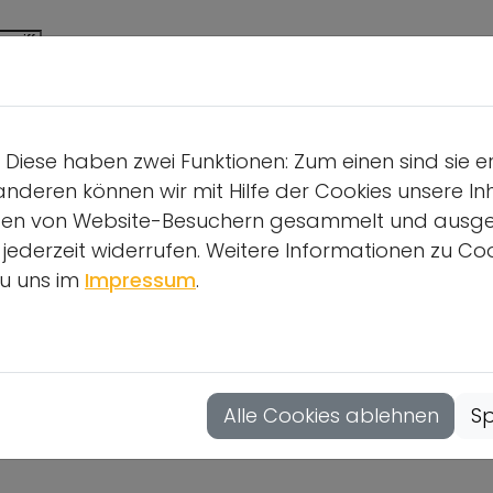
wegung
Mitbestimmung von jungen
Schutz
m Sport
Menschen im Sport
Diese haben zwei Funktionen: Zum einen sind sie e
anderen können wir mit Hilfe der Cookies unsere Inh
en von Website-Besuchern gesammelt und ausgewer
derzeit widerrufen. Weitere Informationen zu Cook
u uns im
Impressum
.
Alle Cookies ablehnen
Sp