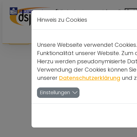
A
Alltagssprache
Kontrastversion
A
A
Hinweis zu Cookies
Start-
Über
Be
Kontakt
Seite
uns
i
Home
Unsere Webseite verwendet Cookies. 
Funktionalität unserer Website. Zum 
Hierzu werden pseudonymisierte Dat
Verwendung der Cookies können Sie je
unserer
Datenschutzerklärung
und z
Einstellungen