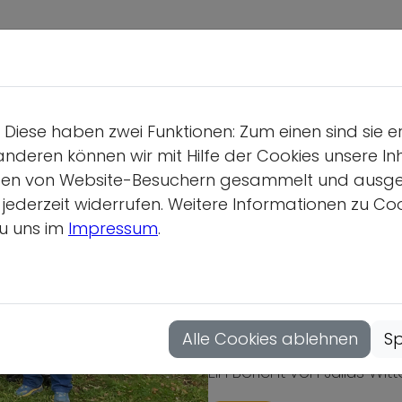
Deutsche S
Wir üb
Diese haben zwei Funktionen: Zum einen sind sie e
Geschäf
anderen können wir mit Hilfe der Cookies unsere Inh
Gesamtv
en von Website-Besuchern gesammelt und ausgewer
derzeit widerrufen. Weitere Informationen zu Cook
Position
u uns im
Impressum
.
Vollver
Vorbereitungstr
Hauptau
Japan 2025
Mitgliedsor
Alle Cookies ablehnen
Sp
Ein Bericht von Julius Witt