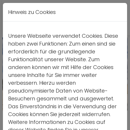
Hinweis zu Cookies
A
Kontrastversion
A
A
Unsere Webseite verwendet Cookies. Diese
haben zwei Funktionen: Zum einen sind sie
erforderlich für die grundlegende
Funktionalität unserer Website. Zum
anderen können wir mit Hilfe der Cookies
unsere Inhalte für Sie immer weiter
verbessern. Hierzu werden
pseudonymisierte Daten von Website-
Besuchern gesammelt und ausgewertet.
Das Einverständnis in die Verwendung der
Quelle: LSB NRW/Dennis Ewer
Cookies können Sie jederzeit widerrufen.
75 Jahre dsj: Engagement,
Weitere Informationen zu Cookies auf
dieser Website finden Sie in unserer