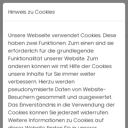
Hinweis zu Cookies
A
Kontrastversion
A
A
Unsere Webseite verwendet Cookies. Diese
haben zwei Funktionen: Zum einen sind sie
Kinder und Jugendliche haben ei
erforderlich für die grundlegende
Recht auf einen gewaltfreien
Funktionalität unserer Website. Zum
anderen können wir mit Hilfe der Cookies
Sport
unsere Inhalte für Sie immer weiter
verbessern. Hierzu werden
Schutz vor sexualisierter Gewalt braucht
pseudonymisierte Daten von Website-
ressourcenstarke Netzwerke!
Besuchern gesammelt und ausgewertet.
Das Einverständnis in die Verwendung der
Home
Cookies können Sie jederzeit widerrufen.
Weitere Informationen zu Cookies auf
dieser Website finden Sie in unserer