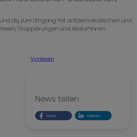
Kinderrechte
Nachhaltigkeit
 und dsj zum Umgang mit antidemokratischen und
teien, Gruppierungen und Akteur*innen
Teilhabe und Vielfalt
Vorlesen
News teilen
teilen
mitteilen