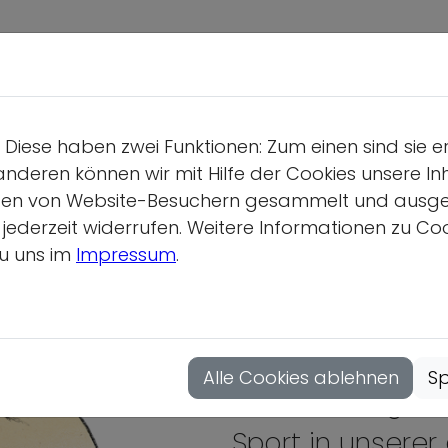
Deutsche S
Wir üb
Diese haben zwei Funktionen: Zum einen sind sie e
Geschäf
anderen können wir mit Hilfe der Cookies unsere Inh
Gesamtv
en von Website-Besuchern gesammelt und ausgewer
derzeit widerrufen. Weitere Informationen zu Cook
Position
u uns im
Impressum
.
Vollver
Hauptau
Mitgliedsor
Alle Cookies ablehnen
Sp
Klare Haltung fü
Sport in unsere