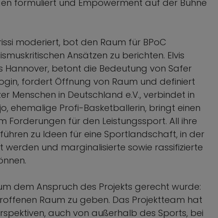
ngen formuliert und Empowerment auf der Bühne
drissi moderiert, bot den Raum für BPoC
smuskritischen Ansätzen zu berichten. Elvis
ns Hannover, betont die Bedeutung von Safer
gin, fordert Öffnung von Raum und definiert
rzer Menschen in Deutschland e.V., verbindet in
jo, ehemalige Profi-Basketballerin, bringt einen
m Forderungen für den Leistungssport. All ihre
führen zu Ideen für eine Sportlandschaft, in der
werden und marginalisierte sowie rassifizierte
önnen.
ium dem Anspruch des Projekts gerecht wurde:
etroffenen Raum zu geben. Das Projektteam hat
rspektiven, auch von außerhalb des Sports, bei