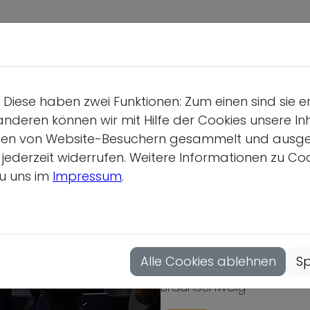
Deutsche S
Wir üb
Diese haben zwei Funktionen: Zum einen sind sie e
Geschäf
anderen können wir mit Hilfe der Cookies unsere Inh
Gesamtv
en von Website-Besuchern gesammelt und ausgewer
derzeit widerrufen. Weitere Informationen zu Cook
Position
u uns im
Impressum
.
Vollver
Hauptau
„Solidarität, Z
Mitgliedsor
Alle Cookies ablehnen
Sp
Tagung des Netzwerks (An
Braunschweig