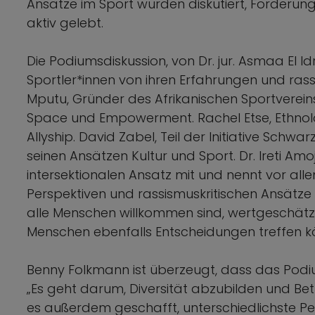
Ansätze im Sport wurden diskutiert, Forderu
aktiv gelebt.
Die Podiumsdiskussion, von Dr. jur. Asmaa El I
Sportler*innen von ihren Erfahrungen und rassi
Mputu, Gründer des Afrikanischen Sportverei
Space und Empowerment. Rachel Etse, Ethnolo
Allyship. David Zabel, Teil der Initiative Schwa
seinen Ansätzen Kultur und Sport. Dr. Ireti Amo
intersektionalen Ansatz mit und nennt vor alle
Perspektiven und rassismuskritischen Ansätze 
alle Menschen willkommen sind, wertgeschätzt 
Menschen ebenfalls Entscheidungen treffen k
Benny Folkmann ist überzeugt, dass das Pod
„Es geht darum, Diversität abzubilden und B
es außerdem geschafft, unterschiedlichste Pe