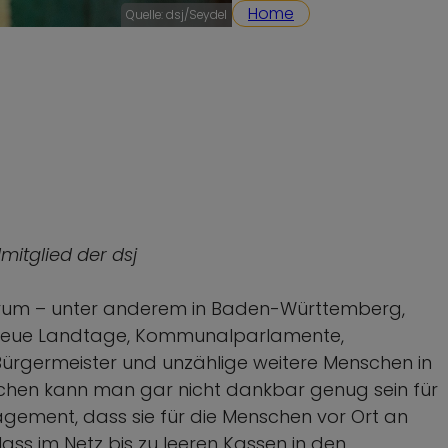
Home
Quelle: dsj/Seydel
itglied der dsj
st rum – unter anderem in Baden-Württemberg,
 neue Landtage, Kommunalparlamente,
Bürgermeister und unzählige weitere Menschen in
nschen kann man gar nicht dankbar genug sein für
agement, dass sie für die Menschen vor Ort an
Hass im Netz bis zu leeren Kassen in den