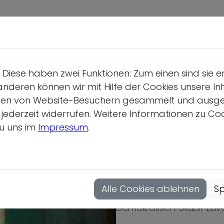
Deutsche S
Wir üb
Diese haben zwei Funktionen: Zum einen sind sie e
Geschäf
anderen können wir mit Hilfe der Cookies unsere Inh
Gesamtv
en von Website-Besuchern gesammelt und ausgewer
derzeit widerrufen. Weitere Informationen zu Cook
Position
u uns im
Impressum
.
Vollver
Sport als Teil de
Hauptau
„Superwahljahr“
Mitgliedsor
Alle Cookies ablehnen
Sp
Demokratisch. Stabil. Zuve