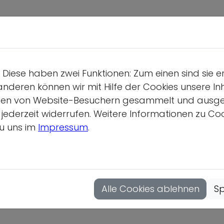
Deutsche S
Wir üb
Diese haben zwei Funktionen: Zum einen sind sie e
Geschäf
Sport: Spielfel
anderen können wir mit Hilfe der Cookies unsere Inh
Gesamtv
en von Website-Besuchern gesammelt und ausgewer
derzeit widerrufen. Weitere Informationen zu Cook
Position
Ein Interview des Deuts
u uns im
Impressum
.
Vollver
Brigitte Henriques
Hauptau
Home
Mitgliedsor
Alle Cookies ablehnen
Sp