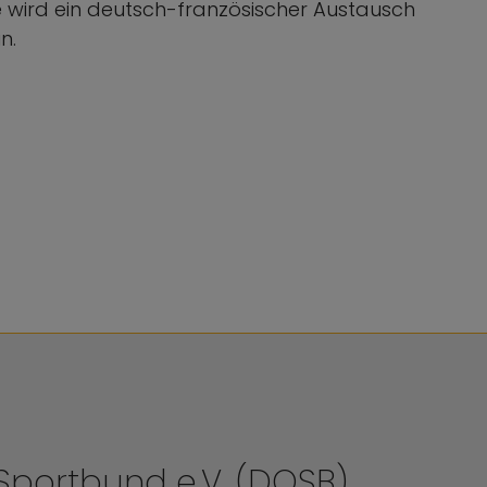
e wird ein deutsch-französischer Austausch
in.
portbund e.V. (DOSB)