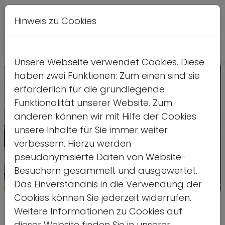
Hinweis zu Cookies
A
Kontrastversion
A
A
Unsere Webseite verwendet Cookies. Diese
haben zwei Funktionen: Zum einen sind sie
erforderlich für die grundlegende
Funktionalität unserer Website. Zum
anderen können wir mit Hilfe der Cookies
unsere Inhalte für Sie immer weiter
verbessern. Hierzu werden
pseudonymisierte Daten von Website-
Besuchern gesammelt und ausgewertet.
Das Einverständnis in die Verwendung der
Quelle: stock.adobe.com/Draze
Cookies können Sie jederzeit widerrufen.
Sportvereine als starke Akteure
Weitere Informationen zu Cookies auf
dieser Website finden Sie in unserer