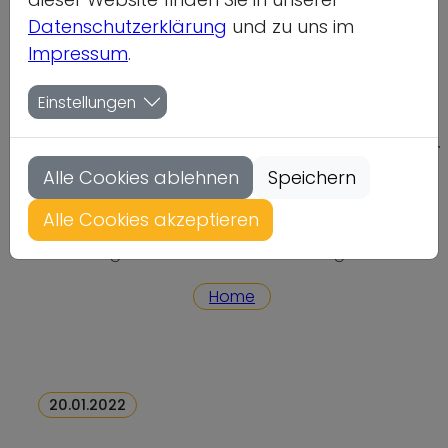
Datenschutzerklärung
und zu uns im
Impressum
.
Einstellungen
50 Jahre deutsch-japanischer
Sportjugend-Simultanaustausch
Alle Cookies ablehnen
Speichern
im Jahr 2023
Alle Cookies akzeptieren
Beiträge für ein Jubiläumsbuch gesucht
Home
20.01.2022