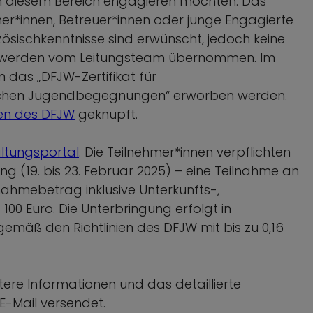
 in diesem Bereich engagieren möchten. Das
ner*innen, Betreuer*innen oder junge Engagierte
ösischkenntnisse sind erwünscht, jedoch keine
n werden vom Leitungsteam übernommen. Im
 das „DFJW-Zertifikat für
ischen Jugendbegegnungen“ erworben werden.
en des DFJW
geknüpft.
ltungsportal
. Die Teilnehmer*innen verpflichten
g (19. bis 23. Februar 2025) – eine Teilnahme an
lnahmebetrag inklusive Unterkunfts-,
0 Euro. Die Unterbringung erfolgt in
mäß den Richtlinien des DFJW mit bis zu 0,16
tere Informationen und das detaillierte
-Mail versendet.