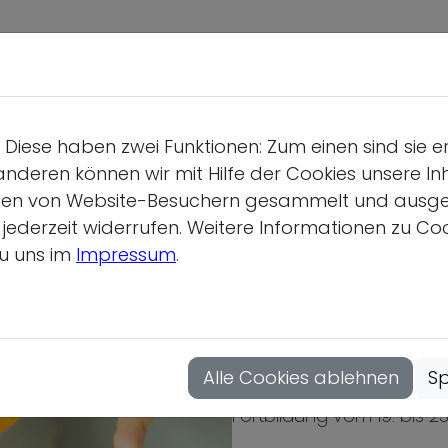
Deutsche S
Wir üb
Diese haben zwei Funktionen: Zum einen sind sie e
Geschäf
anderen können wir mit Hilfe der Cookies unsere Inh
Gesamtv
en von Website-Besuchern gesammelt und ausgewer
derzeit widerrufen. Weitere Informationen zu Cook
Position
u uns im
Impressum
.
Vollver
Bewegte Spracha
Hauptau
deutsch-franzö
Mitgliedsor
Alle Cookies ablehnen
Sp
Fortbildung vom 19. bis 23