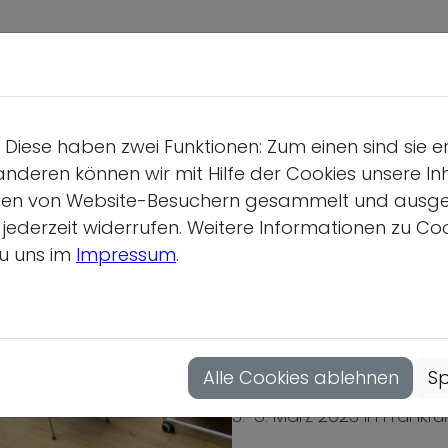
Deutsche S
Wir üb
Diese haben zwei Funktionen: Zum einen sind sie e
Geschäf
anderen können wir mit Hilfe der Cookies unsere Inh
Gesamtv
en von Website-Besuchern gesammelt und ausgewer
derzeit widerrufen. Weitere Informationen zu Cook
Position
u uns im
Impressum
.
Vollver
Deutsch-Französ
Hauptau
Partnertagung
Mitgliedsor
Alle Cookies ablehnen
Sp
3.-5. März 2023 in Frankf