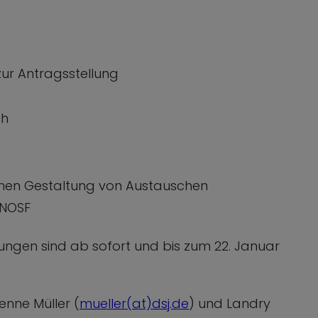
ur Antragsstellung
ch
chen Gestaltung von Austauschen
CNOSF
ungen sind ab sofort und bis zum 22. Januar
enne Müller (
mueller(at)dsj.de
) und Landry