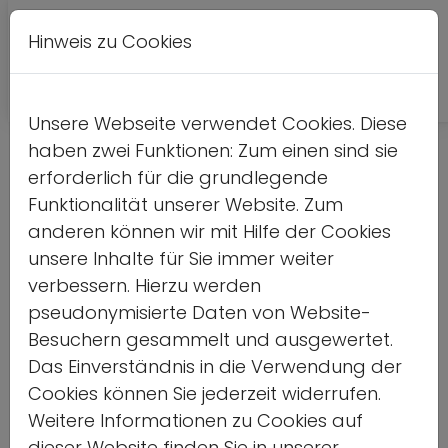
Hinweis zu Cookies
A
Kontrastversion
A
A
Unsere Webseite verwendet Cookies. Diese
haben zwei Funktionen: Zum einen sind sie
Digitaler Hauptausschuss der
erforderlich für die grundlegende
Deutschen Sportjugend am 29.
Funktionalität unserer Website. Zum
anderen können wir mit Hilfe der Cookies
April 2021
unsere Inhalte für Sie immer weiter
verbessern. Hierzu werden
Nachwahl des*r 1. Vorsitzenden
pseudonymisierte Daten von Website-
Besuchern gesammelt und ausgewertet.
Home
Das Einverständnis in die Verwendung der
Cookies können Sie jederzeit widerrufen.
Weitere Informationen zu Cookies auf
dieser Website finden Sie in unserer