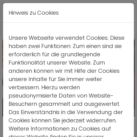
Hinweis zu Cookies
A
Kontrastversion
A
A
Unsere Webseite verwendet Cookies. Diese
haben zwei Funktionen: Zum einen sind sie
erforderlich für die grundlegende
Funktionalität unserer Website. Zum
anderen können wir mit Hilfe der Cookies
unsere Inhalte für Sie immer weiter
verbessern. Hierzu werden
pseudonymisierte Daten von Website-
Besuchern gesammelt und ausgewertet.
Das Einverständnis in die Verwendung der
Quelle: stock.adobe.com/BGStock7
Cookies können Sie jederzeit widerrufen.
Einsparungen bei "Zusammenhal
Weitere Informationen zu Cookies auf
dieser Website finden Sie in unserer