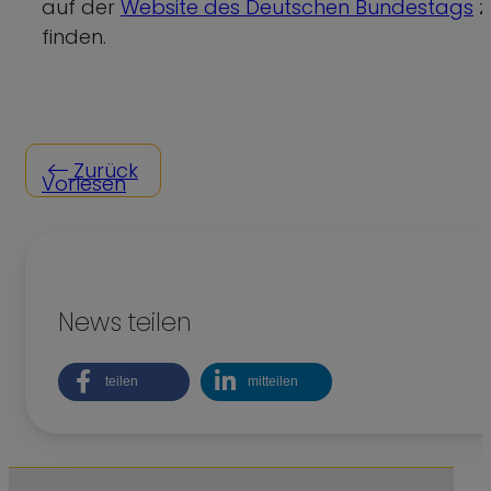
auf der
Website des Deutschen Bundestags
z
finden.
Zurück
Vorlesen
News teilen
teilen
mitteilen