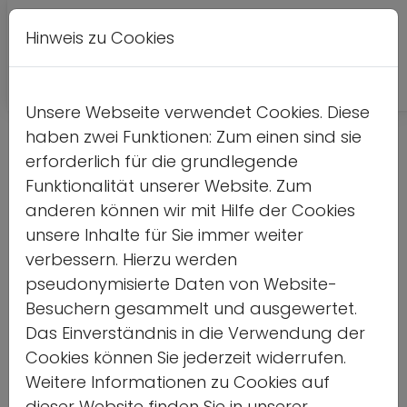
Hinweis zu Cookies
A
Kontrastversion
A
A
Unsere Webseite verwendet Cookies. Diese
haben zwei Funktionen: Zum einen sind sie
Mit Kindern über (Bundestags-)
erforderlich für die grundlegende
Wahlen sprechen
Funktionalität unserer Website. Zum
anderen können wir mit Hilfe der Cookies
unsere Inhalte für Sie immer weiter
Demokratiebildung von klein auf
verbessern. Hierzu werden
pseudonymisierte Daten von Website-
Home
Besuchern gesammelt und ausgewertet.
Das Einverständnis in die Verwendung der
Cookies können Sie jederzeit widerrufen.
Weitere Informationen zu Cookies auf
23.01.2025
dieser Website finden Sie in unserer