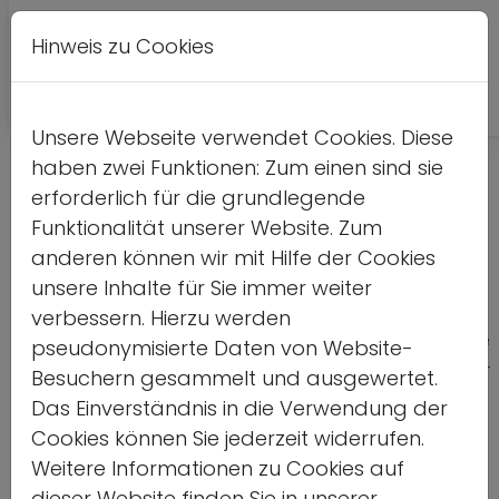
Hinweis zu Cookies
A
Kontrastversion
A
A
Unsere Webseite verwendet Cookies. Diese
haben zwei Funktionen: Zum einen sind sie
Nach Zuschauer-Entscheidung:
erforderlich für die grundlegende
Alternative für Jugendlager
Funktionalität unserer Website. Zum
anderen können wir mit Hilfe der Cookies
geplant
unsere Inhalte für Sie immer weiter
verbessern. Hierzu werden
Umsetzung einer hybriden Veranstaltung für die
pseudonymisierte Daten von Website-
ausgewählten Teilnehmer*innen des Deutschen
Besuchern gesammelt und ausgewertet.
Olympischen Jugendlagers
Das Einverständnis in die Verwendung der
Cookies können Sie jederzeit widerrufen.
Home
Weitere Informationen zu Cookies auf
dieser Website finden Sie in unserer