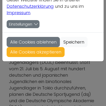
Datenschutzerklärung
und zu uns im
Impressum
.
01.04.2021
Einstellungen
Die Entscheidung der japanischen
Regierung, keine ausländischen
Alle Cookies ablehnen
Speichern
Zuschauer*innen bei den Olympischen
Spielen in Tokio zuzulassen, hat auch die
Alle Cookies akzeptieren
Umsetzung des Deutschen Olympischen
Jugendlagers (DOJL) beeinflusst. Statt
vom 21. Juli bis 5. August mit hundert
deutschen und japanischen
Jugendlichen ein binationales
Jugendlager in Tokio durchzuführen,
planen die Deutsche Sportjugend (dsj)
und die Deutsche Olympische Akademie