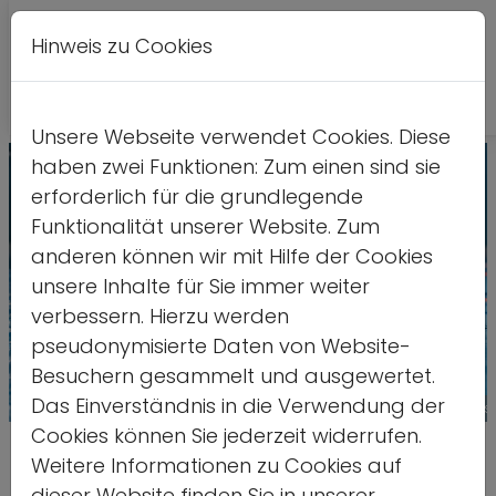
Hinweis zu Cookies
A
Kontrastversion
A
A
Unsere Webseite verwendet Cookies. Diese
haben zwei Funktionen: Zum einen sind sie
erforderlich für die grundlegende
Funktionalität unserer Website. Zum
anderen können wir mit Hilfe der Cookies
unsere Inhalte für Sie immer weiter
verbessern. Hierzu werden
pseudonymisierte Daten von Website-
Besuchern gesammelt und ausgewertet.
Das Einverständnis in die Verwendung der
Quelle: stock.adobe.com/Monkey Busines
Cookies können Sie jederzeit widerrufen.
Orte der Jugendarbeit – aber
Weitere Informationen zu Cookies auf
dieser Website finden Sie in unserer