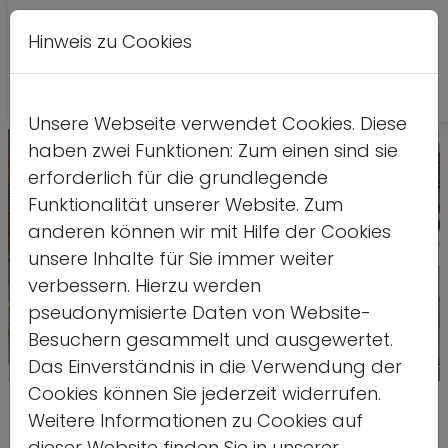
Hinweis zu Cookies
A
Kontrastversion
A
A
Unsere Webseite verwendet Cookies. Diese
haben zwei Funktionen: Zum einen sind sie
erforderlich für die grundlegende
Funktionalität unserer Website. Zum
anderen können wir mit Hilfe der Cookies
unsere Inhalte für Sie immer weiter
verbessern. Hierzu werden
pseudonymisierte Daten von Website-
Besuchern gesammelt und ausgewertet.
Das Einverständnis in die Verwendung der
Quelle: LSB NRW/Andrea Bowinkelman
Cookies können Sie jederzeit widerrufen.
Start des neuen
Weitere Informationen zu Cookies auf
dieser Website finden Sie in unserer