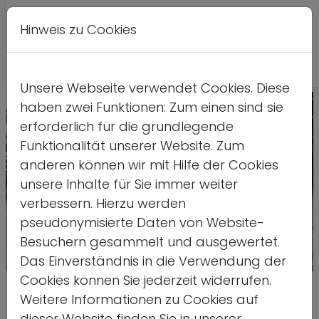
Hinweis zu Cookies
A
Kontrastversion
A
A
Unsere Webseite verwendet Cookies. Diese
haben zwei Funktionen: Zum einen sind sie
erforderlich für die grundlegende
Funktionalität unserer Website. Zum
anderen können wir mit Hilfe der Cookies
unsere Inhalte für Sie immer weiter
verbessern. Hierzu werden
pseudonymisierte Daten von Website-
Besuchern gesammelt und ausgewertet.
Das Einverständnis in die Verwendung der
Quelle: stock.adobe.com/Christian Schwie
Cookies können Sie jederzeit widerrufen.
Von Nord bis Süd, von Ost nach
Weitere Informationen zu Cookies auf
dieser Website finden Sie in unserer