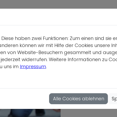
A
A
Deutsche S
Wir üb
Diese haben zwei Funktionen: Zum einen sind sie e
Geschäf
anderen können wir mit Hilfe der Cookies unsere Inh
Gesamtv
en von Website-Besuchern gesammelt und ausgewer
derzeit widerrufen. Weitere Informationen zu Cook
Position
u uns im
Impressum
.
Vollver
Hauptau
Mitgliedsor
Alle Cookies ablehnen
Sp
Juniorteams