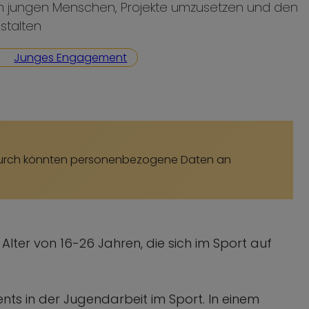
n jungen Menschen, Projekte umzusetzen und den
Kinderrechte
stalten
Nachhaltigkeit
Junges Engagement
Teilhabe und Vielfalt
Dadurch könnten personenbezogene Daten an
er von 16-26 Jahren, die sich im Sport auf
ents in der Jugendarbeit im Sport. In einem