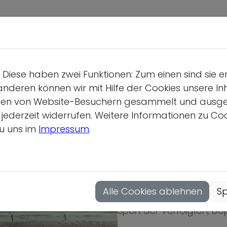
Deutsche S
Wir üb
Diese haben zwei Funktionen: Zum einen sind sie e
Geschäf
anderen können wir mit Hilfe der Cookies unsere Inh
Gesamtv
en von Website-Besuchern gesammelt und ausgewer
derzeit widerrufen. Weitere Informationen zu Cook
Position
u uns im
Impressum
.
Vollver
80 Jahre Befreiu
Hauptau
Verantwortung d
Mitgliedsor
Alle Cookies ablehnen
Sp
Jedes Jahr rund um den
Sport der Verfolgten, De