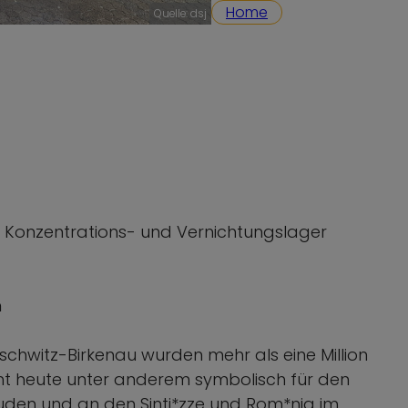
Home
Quelle: dsj
s Konzentrations- und Vernichtungslager
n
chwitz-Birkenau wurden mehr als eine Million
t heute unter anderem symbolisch für den
den und an den Sinti*zze und Rom*nja im