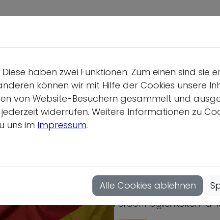
Deutsche S
Wir üb
Diese haben zwei Funktionen: Zum einen sind sie e
Geschäf
anderen können wir mit Hilfe der Cookies unsere Inh
Gesamtv
en von Website-Besuchern gesammelt und ausgewer
derzeit widerrufen. Weitere Informationen zu Cook
Position
u uns im
Impressum
.
Vollver
Hauptau
Deutsch-Franzö
Mitgliedsor
Alle Cookies ablehnen
Sp
Fördermöglichkeiten für