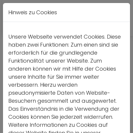
Hinweis zu Cookies
Leichte
DE
EN
Kontrastversion
A
A
Sprache
Unsere Webseite verwendet Cookies. Diese
haben zwei Funktionen: Zum einen sind sie
Detailseite
erforderlich für die grundlegende
Funktionalität unserer Website. Zum
Home
anderen können wir mit Hilfe der Cookies
unsere Inhalte für Sie immer weiter
Vorlesen
verbessern. Hierzu werden
pseudonymisierte Daten von Website-
Besuchern gesammelt und ausgewertet.
Das Einverständnis in die Verwendung der
50 Jahre deutsch-
Cookies können Sie jederzeit widerrufen.
Weitere Informationen zu Cookies auf
japanischer
dieser Website finden Sie in unserer