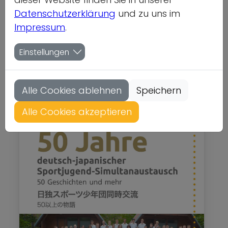
Sportjugend-
Datenschutzerklärung
und zu uns im
Impressum
.
Simultanaustausch
Einstellungen
Internationales
Gewicht: 0kg
Status: nicht lieferbar
Alle Cookies ablehnen
Speichern
Alle Cookies akzeptieren