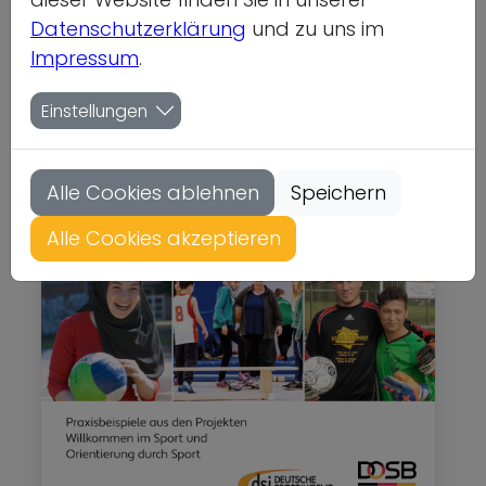
Datenschutzerklärung
und zu uns im
Integration & Interkulturelles
Impressum
.
Gewicht: 0.13kg
Einstellungen
Status: nicht lieferbar
Alle Cookies ablehnen
Speichern
Alle Cookies akzeptieren