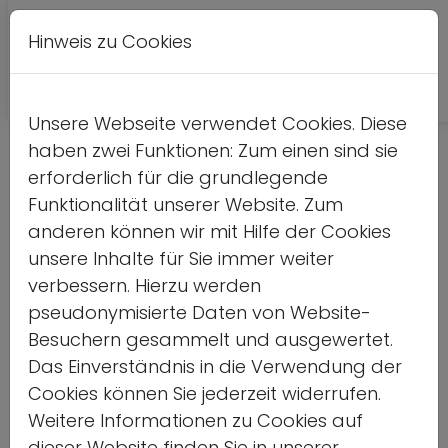
Hinweis zu Cookies
Leichte
DE
EN
Kontrastversion
A
A
Sprache
Unsere Webseite verwendet Cookies. Diese
haben zwei Funktionen: Zum einen sind sie
Detailseite
erforderlich für die grundlegende
Funktionalität unserer Website. Zum
Home
anderen können wir mit Hilfe der Cookies
unsere Inhalte für Sie immer weiter
Vorlesen
verbessern. Hierzu werden
pseudonymisierte Daten von Website-
Besuchern gesammelt und ausgewertet.
Das Einverständnis in die Verwendung der
Aktiv im Sport für und
Cookies können Sie jederzeit widerrufen.
Weitere Informationen zu Cookies auf
mit Geflüchteten
dieser Website finden Sie in unserer