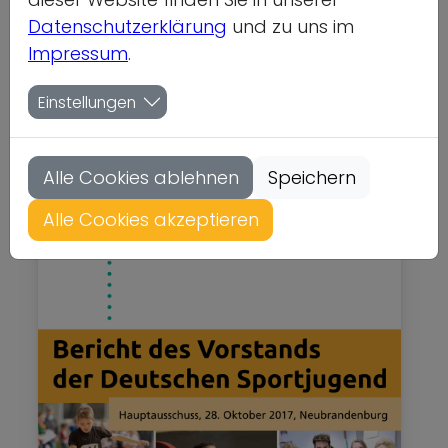
Deutschen
Datenschutzerklärung
und zu uns im
Impressum
.
Sportjugend 2017
Einstellungen
dsj allgemein
Gewicht: 0kg
Status: nicht lieferbar
Alle Cookies ablehnen
Speichern
Alle Cookies akzeptieren