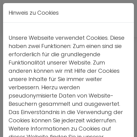
Hinweis zu Cookies
Leichte
DE
EN
Kontrastversion
A
A
Sprache
Unsere Webseite verwendet Cookies. Diese
haben zwei Funktionen: Zum einen sind sie
Detailseite
erforderlich für die grundlegende
Funktionalität unserer Website. Zum
Home
anderen können wir mit Hilfe der Cookies
unsere Inhalte für Sie immer weiter
Vorlesen
verbessern. Hierzu werden
pseudonymisierte Daten von Website-
Besuchern gesammelt und ausgewertet.
Das Einverständnis in die Verwendung der
Bericht des
Cookies können Sie jederzeit widerrufen.
Weitere Informationen zu Cookies auf
Vorstandes der
dieser Website finden Sie in unserer