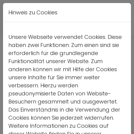
Hinweis zu Cookies
Leichte
DE
EN
Kontrastversion
A
A
Sprache
Unsere Webseite verwendet Cookies. Diese
haben zwei Funktionen: Zum einen sind sie
Detailseite
erforderlich für die grundlegende
Funktionalität unserer Website. Zum
Home
anderen können wir mit Hilfe der Cookies
unsere Inhalte für Sie immer weiter
Vorlesen
verbessern. Hierzu werden
pseudonymisierte Daten von Website-
Besuchern gesammelt und ausgewertet.
Das Einverständnis in die Verwendung der
Deutsch-japanischer
Cookies können Sie jederzeit widerrufen.
Weitere Informationen zu Cookies auf
Fach- und
dieser Website finden Sie in unserer