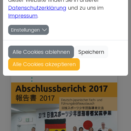
Führungskräfteaustaus
Datenschutzerklärung
und zu uns im
Impressum
.
ch
Einstellungen
Internationales
Gewicht: 0.15kg
Status: nicht lieferbar
Alle Cookies ablehnen
Speichern
Alle Cookies akzeptieren