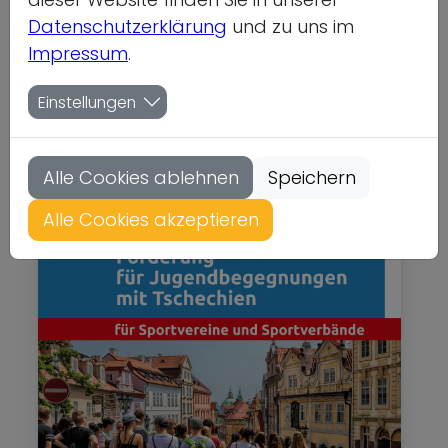
mit Tschechien
Datenschutzerklärung
und zu uns im
Impressum
.
Internationales
Gewicht: 0kg
Einstellungen
Status: nicht lieferbar
Alle Cookies ablehnen
Speichern
Alle Cookies akzeptieren