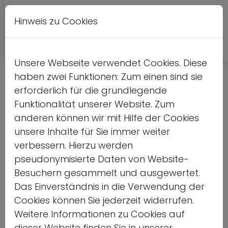
Hinweis zu Cookies
Leichte
DE
EN
Kontrastversion
A
A
Sprache
Unsere Webseite verwendet Cookies. Diese
haben zwei Funktionen: Zum einen sind sie
Detailseite
erforderlich für die grundlegende
Funktionalität unserer Website. Zum
Home
anderen können wir mit Hilfe der Cookies
unsere Inhalte für Sie immer weiter
Vorlesen
verbessern. Hierzu werden
pseudonymisierte Daten von Website-
Besuchern gesammelt und ausgewertet.
Das Einverständnis in die Verwendung der
Förderung für
Cookies können Sie jederzeit widerrufen.
Weitere Informationen zu Cookies auf
Jugendbegegnungen
dieser Website finden Sie in unserer