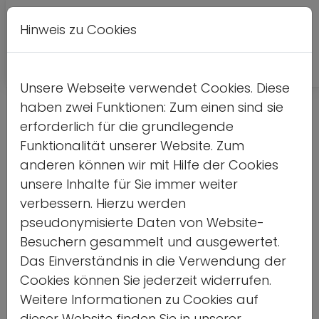
Hinweis zu Cookies
Leichte
DE
EN
Kontrastversion
A
A
Sprache
Unsere Webseite verwendet Cookies. Diese
haben zwei Funktionen: Zum einen sind sie
Detailseite
erforderlich für die grundlegende
Funktionalität unserer Website. Zum
Home
anderen können wir mit Hilfe der Cookies
unsere Inhalte für Sie immer weiter
Vorlesen
verbessern. Hierzu werden
pseudonymisierte Daten von Website-
Besuchern gesammelt und ausgewertet.
Das Einverständnis in die Verwendung der
Interkulturelles Training
Cookies können Sie jederzeit widerrufen.
Weitere Informationen zu Cookies auf
- Materialien und
dieser Website finden Sie in unserer