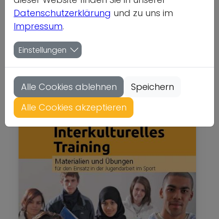
Übungen
Datenschutzerklärung
und zu uns im
Impressum
.
Integration & Interkulturelles
Einstellungen
Gewicht: 0.16kg
Status: nicht lieferbar
Alle Cookies ablehnen
Speichern
Alle Cookies akzeptieren