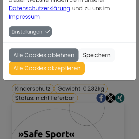
sexualisierter
Datenschutzerklärung
und zu uns im
Impressum
.
Belästigung und
Einstellungen
Gewalt in
Sportverbänden und
Alle Cookies ablehnen
Speichern
Sportvereinen
Alle Cookies akzeptieren
Kinderschutz
Gewicht: 0.232kg
Status: nicht lieferbar