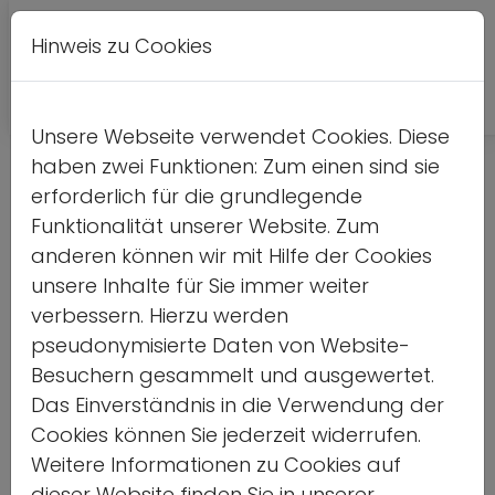
Hinweis zu Cookies
Leichte
DE
EN
Kontrastversion
A
A
Sprache
Unsere Webseite verwendet Cookies. Diese
haben zwei Funktionen: Zum einen sind sie
Detailseite
erforderlich für die grundlegende
Funktionalität unserer Website. Zum
Home
anderen können wir mit Hilfe der Cookies
unsere Inhalte für Sie immer weiter
Vorlesen
verbessern. Hierzu werden
pseudonymisierte Daten von Website-
Besuchern gesammelt und ausgewertet.
Das Einverständnis in die Verwendung der
Safe Sport – Leitlinien
Cookies können Sie jederzeit widerrufen.
Weitere Informationen zu Cookies auf
zur Aufarbeitung
dieser Website finden Sie in unserer