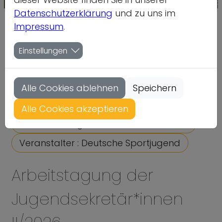
Quelle: stock.adobe.com/Stanislav Tatarniko
Datenschutzerklärung
und zu uns im
Detailseite
Impressum
.
Home
Termine
Einstellungen
Vorlesen
Alle Cookies ablehnen
Speichern
09.09.2026 - 10.09.2026
Alle Cookies akzeptieren
Veranstaltungsort : Frankfurt am Main
Veranstalter : Deutsche Sportjugend
Arbeitstagung der
Jugendsekretär*innen