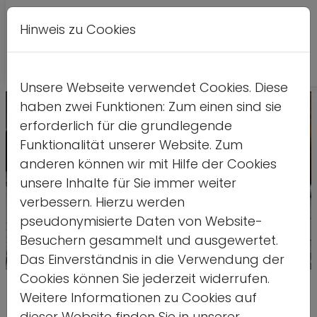
Hinweis zu Cookies
Leichte
DE
EN
Kontrastversion
A
A
Sprache
Unsere Webseite verwendet Cookies. Diese
haben zwei Funktionen: Zum einen sind sie
erforderlich für die grundlegende
Funktionalität unserer Website. Zum
anderen können wir mit Hilfe der Cookies
unsere Inhalte für Sie immer weiter
verbessern. Hierzu werden
pseudonymisierte Daten von Website-
Besuchern gesammelt und ausgewertet.
Das Einverständnis in die Verwendung der
Quelle: stock.adobe.com/Irina Schmid
Cookies können Sie jederzeit widerrufen.
Fechten im offenen Ganztag –
Weitere Informationen zu Cookies auf
dieser Website finden Sie in unserer