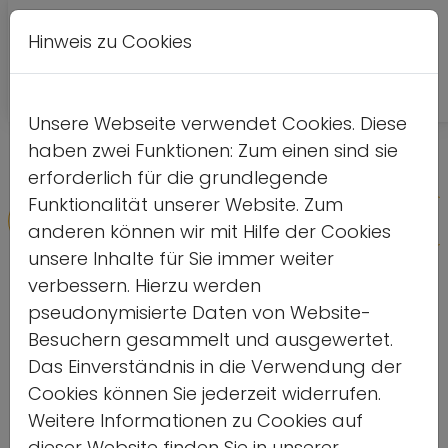
Hinweis zu Cookies
Leichte
DE
EN
Kontrastversion
A
A
Sprache
Unsere Webseite verwendet Cookies. Diese
haben zwei Funktionen: Zum einen sind sie
Meldeformular
erforderlich für die grundlegende
Funktionalität unserer Website. Zum
Home
Themen
anderen können wir mit Hilfe der Cookies
Demokratiestärkung & Antidiskriminierung
unsere Inhalte für Sie immer weiter
Vorlesen
verbessern. Hierzu werden
pseudonymisierte Daten von Website-
Besuchern gesammelt und ausgewertet.
Das Einverständnis in die Verwendung der
Cookies können Sie jederzeit widerrufen.
Weitere Informationen zu Cookies auf
dieser Website finden Sie in unserer