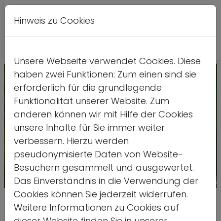
Hinweis zu Cookies
Leichte
DE
EN
Kontrastversion
A
A
Sprache
Unsere Webseite verwendet Cookies. Diese
haben zwei Funktionen: Zum einen sind sie
erforderlich für die grundlegende
Funktionalität unserer Website. Zum
anderen können wir mit Hilfe der Cookies
unsere Inhalte für Sie immer weiter
verbessern. Hierzu werden
pseudonymisierte Daten von Website-
Besuchern gesammelt und ausgewertet.
Das Einverständnis in die Verwendung der
Quelle: stock.adobe.com/Volodymy
Cookies können Sie jederzeit widerrufen.
Bewegungsempfehlungen für
Weitere Informationen zu Cookies auf
dieser Website finden Sie in unserer