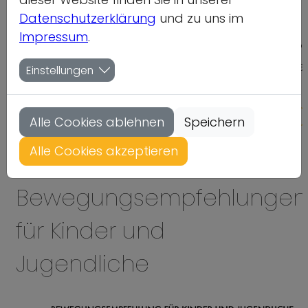
Kinder und Jugendliche
Datenschutzerklärung
und zu uns im
Impressum
.
Wie viel Bewegung brauchen junge Menschen?
Aktuelle Empfehlungen und praktische Anregunge
Einstellungen
für den Alltag
Home
Themen
Gesundes Aufwachsen
Alle Cookies ablehnen
Speichern
Alle Cookies akzeptieren
Vorlesen
Bewegungsempfehlungen
für Kinder und
Jugendliche