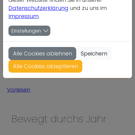
Datenschutzerklärung
und zu uns im
dsj-Bewegungskalender
Impressum
.
Der dsj-Bewegungskalender bietet Spielideen un
Einstellungen
Hintergrundwissen für Trainer*innen, Fachkräfte un
Kindergruppen
Alle Cookies ablehnen
Speichern
Home
Themen
Alle Cookies akzeptieren
Bewegung, Spiel und Sport
Kinderwelt ist Bewegungswelt
Vorlesen
Bewegt durchs Jahr